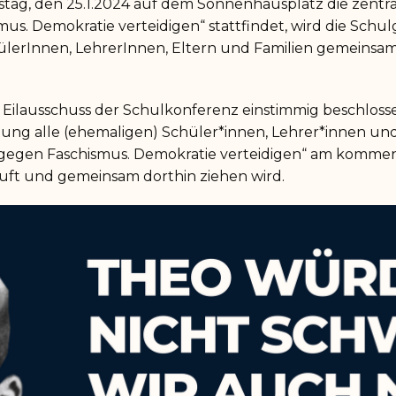
, den 25.1.2024 auf dem Sonnenhausplatz die zentr
us. Demokratie verteidigen“ stattfindet, wird die Schu
lerInnen, LehrerInnen, Eltern und Familien gemeinsam
r Eilausschuss der Schulkonferenz einstimmig beschloss
tung alle (ehemaligen) Schüler*innen, Lehrer*innen un
egen Faschismus. Demokratie verteidigen“ am kommen
uft und gemeinsam dorthin ziehen wird.