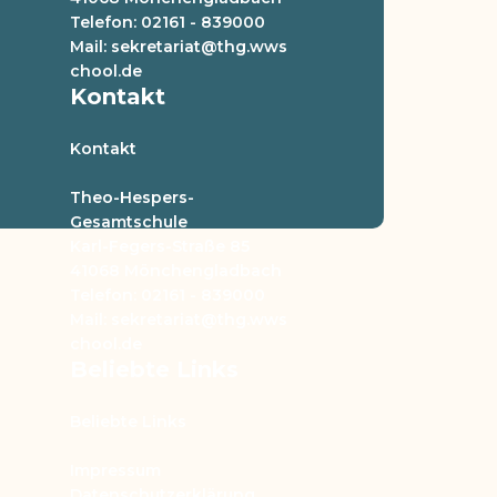
Telefon: 02161 - 839000
Mail: sekretariat@thg.wws
chool.de
Kontakt
Kontakt
Theo-Hespers-
Gesamtschule
Karl-Fegers-Straße 85
41068 Mönchengladbach
Telefon: 02161 - 839000
Mail: sekretariat@thg.wws
chool.de
Beliebte Links
Beliebte Links
Impressum
Datenschutzerklärung