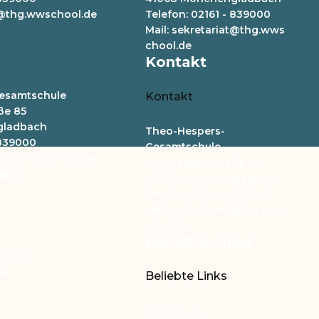
at@thg.wwschool.de
Telefon: 02161 - 839000
Mail: sekretariat@thg.wws
chool.de
Kontakt
esamtschule
Kontakt
ße 85
gladbach
Theo-Hespers-
 839000
Gesamtschule
at@thg.wwschool.de
Karl-Fegers-Straße 85
nks
41068 Mönchengladbach
Telefon: 02161 - 839000
Mail: sekretariat@thg.wws
chool.de
Beliebte Links
lärung
a
Beliebte Links
Impressum