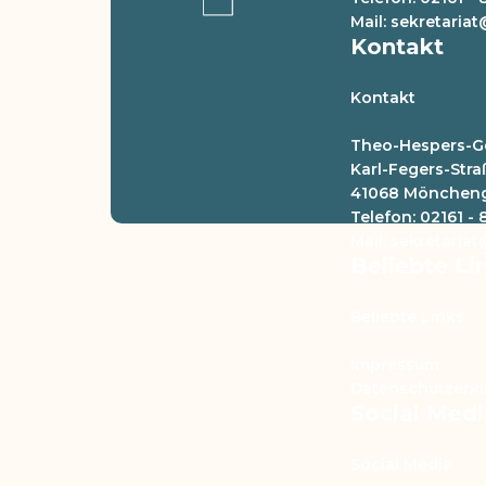
Mail: sekretari
Kontakt
Kontakt
Theo-Hespers-G
Karl-Fegers-Stra
41068 Mönchen
Telefon: 02161 -
Mail: sekretari
Beliebte Li
Beliebte Links
Impressum
Datenschutzerk
Social Medi
Social Media