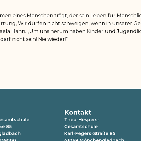
men eines Menschen trägt, der sein Leben für Menschli
rtung, Wir dürfen nicht schweigen, wenn in unserer Ges
aphaela Hahn. „Um uns herum haben Kinder und Jugendlic
darf nicht sein! Nie wieder!“
Kontakt
esamtschule
Theo-Hespers-
ße 85
Gesamtschule
gladbach
Karl-Fegers-Straße 85
 839000
41068 Mönchengladbach